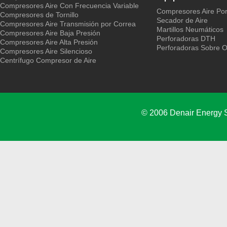
Compresores Aire Con Frecuencia Variable
Compresores Aire Port
Compresores de Tornillo
Secador de Aire
Compresores Aire Transmisión por Correa
Martillos Neumáticos
Compresores Aire Baja Presión
Perforadoras DTH
Compresores Aire Alta Presión
Perforadoras Sobre 
Compresores Aire Silencioso
Centrífugo Compresor de Aire
© 2006 Denair Energy 