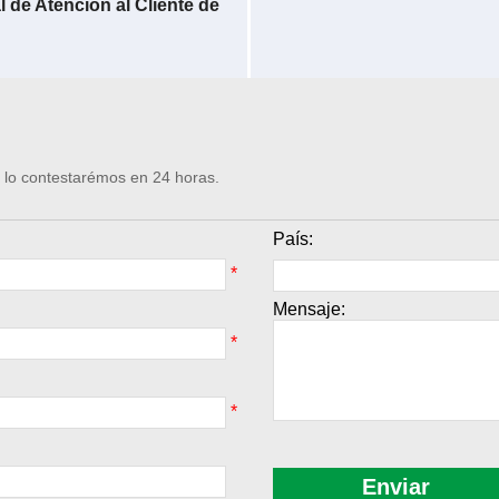
l de Atención al Cliente de
Le lo contestarémos en 24 horas.
País:
*
Mensaje:
*
*