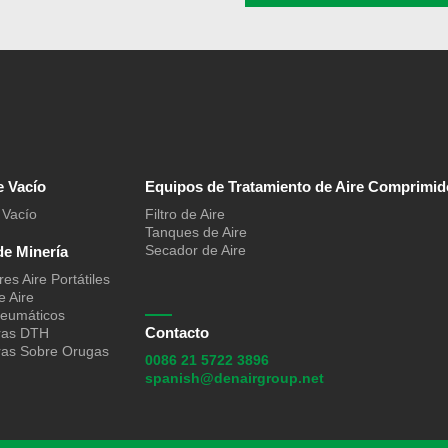
 Vacío
Equipos de Tratamiento de Aire Comprimid
Vacío
Filtro de Aire
Tanques de Aire
Secador de Aire
de Minería
s Aire Portátiles
e Aire
Neumáticos
Contacto
ras DTH
ras Sobre Orugas
0086 21 5722 3896
spanish@denairgroup.net