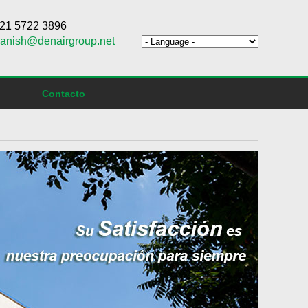
6 21 5722 3896
anish@denairgroup.net
Contacto