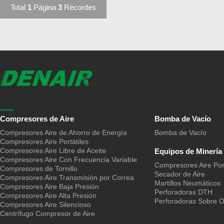
Total
1
Página
3
Récordes
Compresores de Aire
Bomba de Vacío
Compresores Aire de Ahorro de Energía
Bomba de Vacío
Compresores Aire Portátiles
Compresores Aire Libre de Aceite
Equipos de Minería
Compresores Aire Con Frecuencia Variable
Compresores Aire Port
Compresores de Tornillo
Secador de Aire
Compresores Aire Transmisión por Correa
Martillos Neumáticos
Compresores Aire Baja Presión
Perforadoras DTH
Compresores Aire Alta Presión
Perforadoras Sobre 
Compresores Aire Silencioso
Centrífugo Compresor de Aire